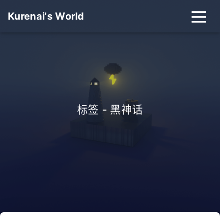
Kurenai's World
首页
归档
分类
标签
Github
B站
标签 - 黑神话
关于
搜索
关灯